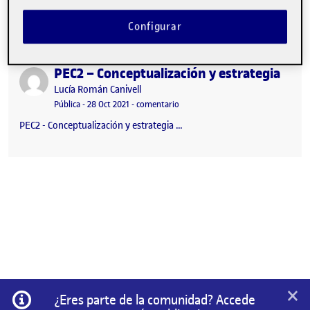
Martínez PEC2 - Conceptualización y estrategia …
Configurar
PEC2 – Conceptualización y estrategia
Publicado por
Publicado por
Lucía Román Canivell
Visibilidad:
Fecha de publicación
en PEC2 – Conceptualización y estra
Pública
-
28 Oct 2021
-
comentario
PEC2 - Conceptualización y estrategia …
×
Información
¿Eres parte de la comunidad? Accede