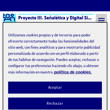
Logo Ágora
Proyecto III. Señalética y Digital Signage aula 2
Saltar al contenido
Utilizamos
cookies
propias y de terceros para poder
ofrecerte correctamente todas las funcionalidades del
sitio web, con fines analíticos y para mostrarte publicidad
Semestre 20211 - Aula 2
PEC2 - Conceptualización y estrategia
personalizada de acuerdo con un perfil elaborado a partir
PEC2 - Conceptualización y
de tus hábitos de navegación. Puedes aceptar, rechazar o
configurar tus preferencias haciendo clic abajo, u obtener
estrategia
más información en nuestra
política de cookies.
PEC2. Conceptualización y estrategia – Proyecto III
Publicado por
Aceptar
Publicado por
Aida Martinez Martos
Visibilidad:
Fecha de publicación
en PEC2. Conceptualización y estrat
Pública
-
28 Oct 2021
-
comentario
Rechazar
Hola a tod@s, aquí adjunto los archivos de la PEC2. He analizado
la señalética del Museo Geominero de Madrid. Un saludo, Aïda