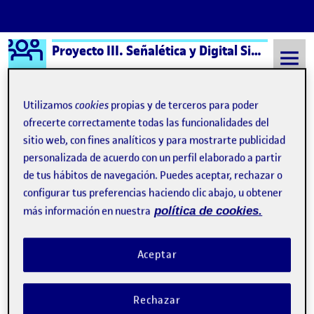
Logo Ágora
Proyecto III. Señalética y Digital Signage aula 2
Saltar al contenido
Utilizamos
cookies
propias y de terceros para poder
ofrecerte correctamente todas las funcionalidades del
Semestre 20211 - Aula 2
PEC3 - Formalización del sistema
sitio web, con fines analíticos y para mostrarte publicidad
personalizada de acuerdo con un perfil elaborado a partir
PEC3 - Formalización del
de tus hábitos de navegación. Puedes aceptar, rechazar o
configurar tus preferencias haciendo clic abajo, u obtener
sistema
más información en nuestra
política de cookies.
PEC3 – Formalización del sistema
Publicado por
Aceptar
Publicado por
Aida Martinez Martos
Visibilidad:
Fecha de publicación
en PEC3 – Formalización del siste
Pública
-
27 Nov 2021
-
comentario
Hola a tod@s, Aquí adjunto mi presentación y mi vídeo. Un
Rechazar
saludo! Aïda Martínez PEC3 - Formalización del sistema …