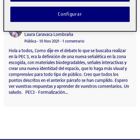
Configurar
PEC3 – Formalización del sistema
Publicado por
Publicado por
Laura Caravaca Lombraña
Visibilidad:
Fecha de publicación
30 noviembre, 2021 8:56 am
en PEC3 – Formalización del sist
Pública
-
10 Nov 2021
-
1 comentario
Hola a todos, Como dije en el debate lo que se buscaba realizar
en la PEC 3, era la definición de una nueva señalética en la zona
escogida, con materiales biodegradables, señales interactivas y
crear una nueva identidad del espacio, que lo haga más visual y
comprensivo para todo tipo de público. Creo que todos los
puntos descritos en el anterior párrafo se han cumplido. Espero
ver vuestras respuestas y aprender de vuestros comentarios. Un
saludo. PEC3 - Formalización…