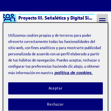
Logo Ágora
Proyecto III. Señalética y Digital Signage aula 2
Saltar al contenido
Utilizamos
cookies
propias y de terceros para poder
ofrecerte correctamente todas las funcionalidades del
sitio web, con fines analíticos y para mostrarte publicidad
Semestre 20211 - Aula 2
10 Noviembre, 2021
personalizada de acuerdo con un perfil elaborado a partir
10 Noviembre, 2021
de tus hábitos de navegación. Puedes aceptar, rechazar o
configurar tus preferencias haciendo clic abajo, u obtener
más información en nuestra
política de cookies.
PEC3 – Formalización del sistema
Publicado por
Publicado por
Laura Caravaca Lombraña
Visibilidad:
Fecha de publicación
30 noviembre, 2021 8:56 am
en PEC3 – Formalización del sist
Pública
-
10 Nov 2021
-
1 comentario
Aceptar
Hola a todos, Como dije en el debate lo que se buscaba realizar
en la PEC 3, era la definición de una nueva señalética en la zona
Rechazar
escogida, con materiales biodegradables, señales interactivas y
crear una nueva identidad del espacio, que lo haga más visual y