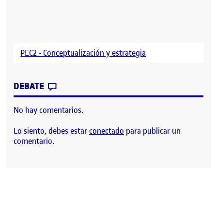
PEC2 - Conceptualización y estrategia
CONTRIBUTION
0
EN PEC2 – CONCEPTUALIZACIÓN Y ESTR
DEBATE
No hay comentarios.
Lo siento, debes estar
conectado
para publicar un
comentario.