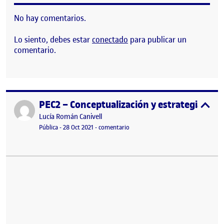
No hay comentarios.
Lo siento, debes estar
conectado
para publicar un
comentario.
PEC2 – Conceptualización y estrategia
Publicado por
expa
Publicado por
Lucía Román Canivell
Visibilidad:
Fecha de publicación
en PEC2 – Conceptualización y estra
Pública
-
28 Oct 2021
-
comentario