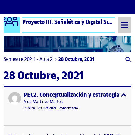
Logo Ágora
Proyecto III. Señalética y Digital Signage aula 2
Saltar al contenido
Semestre 20211 - Aula 2
28 Octubre, 2021
28 Octubre, 2021
PEC2. Conceptualización y estrategia – Pro
Publicado por
expa
Publicado por
Aida Martinez Martos
Visibilidad:
Fecha de publicación
en PEC2. Conceptualización y estrat
Pública
-
28 Oct 2021
-
comentario