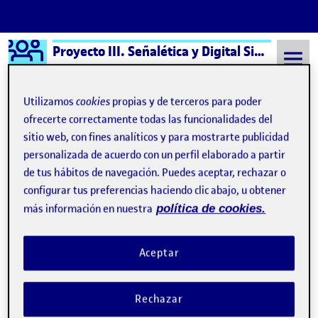
Logo Ágora
Proyecto III. Señalética y Digital Signage aula 2
Saltar al contenido
Utilizamos
cookies
propias y de terceros para poder
ofrecerte correctamente todas las funcionalidades del
sitio web, con fines analíticos y para mostrarte publicidad
Semestre 20211 - Aula 2
27 Diciembre, 2021
personalizada de acuerdo con un perfil elaborado a partir
27 Diciembre, 2021
de tus hábitos de navegación. Puedes aceptar, rechazar o
configurar tus preferencias haciendo clic abajo, u obtener
más información en nuestra
política de cookies.
PEC 4 – Documento Ejecutivo y Aplicación
Publicado por
Publicado por
Aida Martinez Martos
Visibilidad:
Fecha de publicación
en PEC 4 – Documento Ejecutivo y A
Pública
-
27 Dic 2021
-
comentario
Aceptar
Hola a tod@s, Aquí adjunto el Documento Ejecutivo y la
Aplicación del rediseño del sistema de señalética del Museo
Rechazar
Geominero de Madrid. Un saludo, Aïda Martínez PEC4 -
Aplicación. Práctica - Documento ejecutivo …