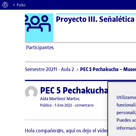
Acerca de WordPress
+ Folio
Logo Ágora
Proyecto III. Señalética
Saltar al contenido
Participantes
Semestre 20211 - Aula 2
PEC 5 Pechakucha – Muse
PEC 5 Pechakucha – Mus
Publicado por
Utilizam
Publicado por
Aida Martinez Martos
funcionali
Visibilidad:
Fecha de publicación
en PEC 5 Pechakucha – M
Pública
-
5 Ene 2022
-
comentario
personali
Puedes ac
informaci
Hola compañer@s, aquí os dejo el vídeo y el docume