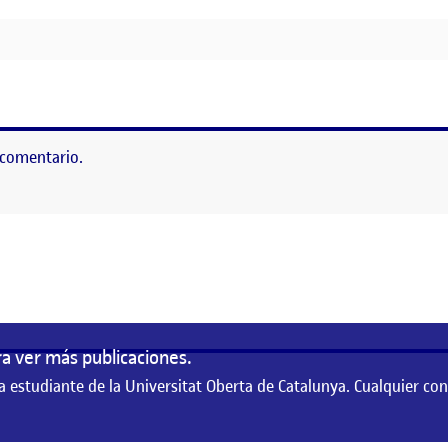
 GEOMINERO DE MADRID
 comentario.
as
a ver más publicaciones.
a estudiante de la Universitat Oberta de Catalunya. Cualquier co