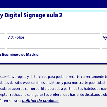
 y Digital Signage aula 2
ActiFolios
Ay
o Geominero de Madrid
eo Geominero de Madrid
os
cookies
propias y de terceros para poder ofrecerte correctamente t
dades del sitio web, con fines analíticos y para mostrarte publicidad
useo Geominero de Madrid
zada de acuerdo con un perfil elaborado a partir de tus hábitos de na
eptar, rechazar o configurar tus preferencias haciendo clic abajo, u 
ón en nuestra
política de cookies.
nto ejecutivo sobre el rediseño del sistema de señalética del M