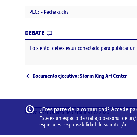
PEC5 - Pechakucha
CONTRIBUTION
0
EN PEC 5 PECHAKUCHA – MUSEO
DEBATE
Lo siento, debes estar
conectado
para publicar un
Navegación de entrad
Entrada anterior
Documento ejecutivo: Storm King Art Center
Información
¿Eres parte de la comunidad? Accede par
Universitat Oberta de Catalunya © 2026
Este es un espacio de trabajo personal de un/
espacio es responsabilidad de su autor/a.