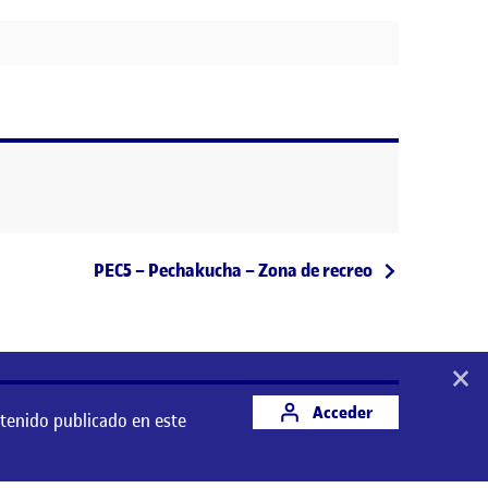
Entrada siguiente
PEC5 – Pechakucha – Zona de recreo
×
Acceder
ntenido publicado en este