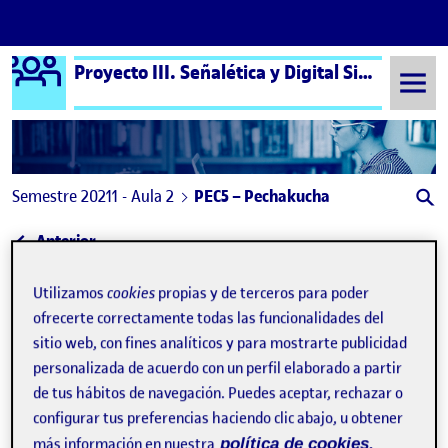
Logo Ágora
Proyecto III. Señalética y Digital Signage aula 2
Saltar al contenido
Semestre 20211 - Aula 2
PEC5 – Pechakucha
Navegación de entradas
: PEC 5 – Pechakucha – Storm King Art Center
Anterior
PEC5 – Pechakucha
Publicado por
Utilizamos
cookies
propias y de terceros para poder
ofrecerte correctamente todas las funcionalidades del
Publicado por
Fernando Lorenzo Rafols
sitio web, con fines analíticos y para mostrarte publicidad
Visibilidad:
Fecha de publicación
13 enero, 2022 9:05 am
en PEC5 – Pechakucha
Pública
-
7 Ene 2022
-
comentario
personalizada de acuerdo con un perfil elaborado a partir
de tus hábitos de navegación. Puedes aceptar, rechazar o
Hola a todos,
configurar tus preferencias haciendo clic abajo, u obtener
más información en nuestra
política de cookies.