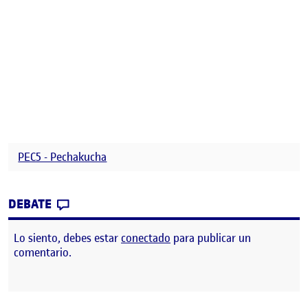
PEC5 - Pechakucha
CONTRIBUTION
0
EN PEC5 – PECHAKUCHA
DEBATE
Lo siento, debes estar
conectado
para publicar un
comentario.