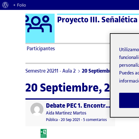
Acerca de WordPress
+ Folio
Logo Ágora
Proyecto III. Señalética
Saltar al contenido
Participantes
Utilizam
funcionali
personali
Semestre 20211 - Aula 2
20 Septiembre, 2021
Puedes ac
informaci
20 Septiembre, 2021
Debate PEC 1. Encontrar la salida de emergencia
Publicado por
Publicado por
Aida Martinez Martos
Visibilidad:
Fecha de publicación
en Debate PEC 1. En
Pública
-
20 Sep 2021
-
5 comentarios