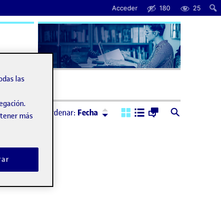
Acceder
180
25
uda
odas las
vegación.
Ordenar:
Descendente
Ordenar:
Fecha
obtener más
rar