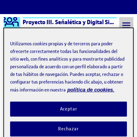
Logo Ágora
Proyecto III. Señalética y Digital Signage aula 2
Saltar al contenido
Utilizamos
cookies
propias y de terceros para poder
ofrecerte correctamente todas las funcionalidades del
sitio web, con fines analíticos y para mostrarte publicidad
Semestre 20211 - Aula 2
21 Septiembre, 2021
personalizada de acuerdo con un perfil elaborado a partir
21 Septiembre, 2021
de tus hábitos de navegación. Puedes aceptar, rechazar o
configurar tus preferencias haciendo clic abajo, u obtener
más información en nuestra
política de cookies.
Recorrido desde el Bowling hasta los Servicios
Publicado por
Publicado por
Jordi Albadalejo Urbano
Visibilidad:
Fecha de publicación
en Recorrido desde el Bowling has
Pública
-
21 Sep 2021
-
5 comentarios
Aceptar
Rechazar