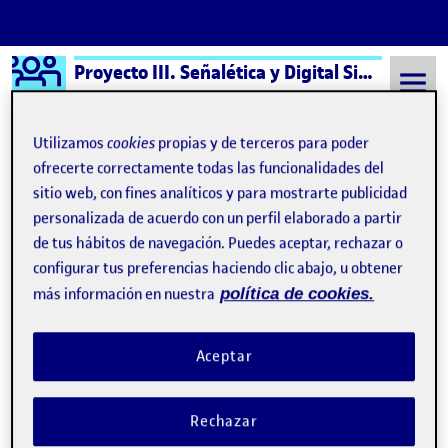
Logo Ágora
Proyecto III. Señalética y Digital Signage aula 2
Saltar al contenido
Utilizamos
cookies
propias y de terceros para poder
ofrecerte correctamente todas las funcionalidades del
sitio web, con fines analíticos y para mostrarte publicidad
Semestre 20211 - Aula 2
Proyecto III
personalizada de acuerdo con un perfil elaborado a partir
Proyecto III
de tus hábitos de navegación. Puedes aceptar, rechazar o
configurar tus preferencias haciendo clic abajo, u obtener
más información en nuestra
política de cookies.
Debate PEC 1. Encontrar la salida de emergencia
Publicado por
Publicado por
Aida Martinez Martos
Visibilidad:
Fecha de publicación
en Debate PEC 1. Encontrar la sa
Pública
-
20 Sep 2021
-
5 comentarios
Aceptar
Rechazar