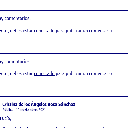
ay comentarios.
ento, debes estar
conectado
para publicar un comentario.
ecutivo y Aplicación
ay comentarios.
ento, debes estar
conectado
para publicar un comentario.
n del sistema
says:
Cristina de los Ángeles Bosa Sánchez
Visibilidad:
Pública
14 noviembre, 2021
Lucía,
deo y reflexión