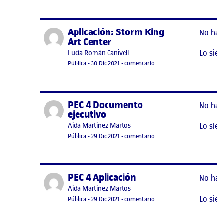
Aplicación: Storm King
Publicado por
No h
Art Center
Lo si
Publicado por
Lucía Román Canivell
Visibilidad:
Fecha de publicación
30 diciembre, 2021 2:22 pm
en Aplicación: Storm Ki
Pública
-
30 Dic 2021
-
comentario
PEC 4 Documento
Publicado por
No h
ejecutivo
Lo si
Publicado por
Aida Martinez Martos
Visibilidad:
Fecha de publicación
en PEC 4 Documento eje
Pública
-
29 Dic 2021
-
comentario
PEC 4 Aplicación
Publicado por
No h
Publicado por
Aida Martinez Martos
Lo si
Visibilidad:
Fecha de publicación
29 diciembre, 2021 4:27 pm
en PEC 4 Aplicación
Pública
-
29 Dic 2021
-
comentario