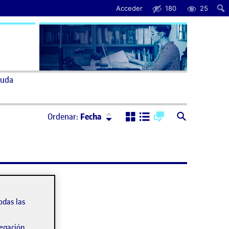
Acceder
180
25
uda
Ordenar:
Descendente
Ordenar:
Fecha
odas las
vegación.