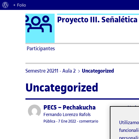
Acerca de WordPress
+ Folio
Logo Ágora
Proyecto III. Señalética
Saltar al contenido
Participantes
Semestre 20211 - Aula 2
Uncategorized
Uncategorized
PEC5 – Pechakucha
Publicado por
No h
Publicado por
Fernando Lorenzo Rafols
Lo si
Visibilidad:
Fecha de publicación
13 enero, 2022 9:05 am
en PEC5 – Pechakucha
Pública
-
7 Ene 2022
-
comentario
Utilizam
funcionali
personali