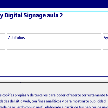
 y Digital Signage aula 2
ActiFolios
Ay
ay comentarios.
ento, debes estar
conectado
para publicar un comentario.
os
cookies
propias y de terceros para poder ofrecerte correctamente t
dades del sitio web, con fines analíticos y para mostrarte publicidad
zada de acuerdo con un perfil elaborado a partir de tus hábitos de na