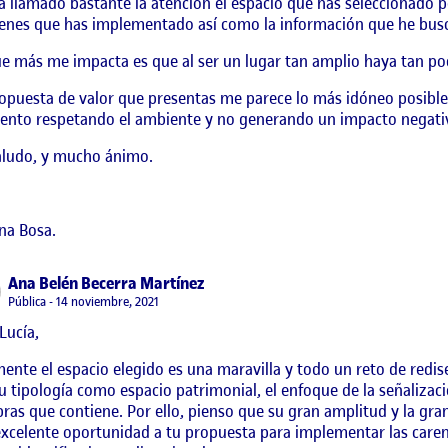
 llamado bastante la atención el espacio que has seleccionado p
enes que has implementado así como la información que he bus
e más me impacta es que al ser un lugar tan amplio haya tan po
opuesta de valor que presentas me parece lo más idóneo posible 
nto respetando el ambiente y no generando un impacto negati
aludo, y mucho ánimo.
ina Bosa.
says:
Ana Belén Becerra Martínez
Visibilidad:
Pública
14 noviembre, 2021
Lucía,
ente el espacio elegido es una maravilla y todo un reto de redise
u tipología como espacio patrimonial, el enfoque de la señalizaci
bras que contiene. Por ello, pienso que su gran amplitud y la gr
xcelente oportunidad a tu propuesta para implementar las caren