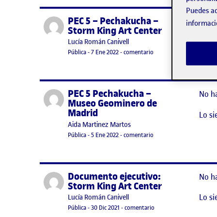
Puedes ac
PEC 5 – Pechakucha –
Publicado por
No h
informaci
Storm King Art Center
Lo si
Publicado por
Lucía Román Canivell
Visibilidad:
Fecha de publicación
en PEC 5 – Pechakucha –
Pública
-
7 Ene 2022
-
comentario
PEC 5 Pechakucha –
Publicado por
No h
Museo Geominero de
Madrid
Lo si
Publicado por
Aida Martinez Martos
Visibilidad:
Fecha de publicación
en PEC 5 Pechakucha – 
Pública
-
5 Ene 2022
-
comentario
Documento ejecutivo:
Publicado por
No h
Storm King Art Center
Lo si
Publicado por
Lucía Román Canivell
Visibilidad:
Fecha de publicación
en Documento ejecutivo
Pública
-
30 Dic 2021
-
comentario