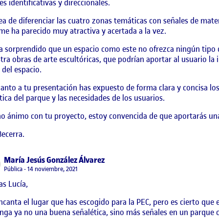
es identificativas y direccionales.
ea de diferenciar las cuatro zonas temáticas con señales de mater
me ha parecido muy atractiva y acertada a la vez.
 sorprendido que un espacio como este no ofrezca ningún tipo d
ra obras de arte escultóricas, que podrían aportar al usuario la
 del espacio.
anto a tu presentación has expuesto de forma clara y concisa los
ica del parque y las necesidades de los usuarios.
 ánimo con tu proyecto, estoy convencida de que aportarás una
ecerra.
says:
María Jesús González Álvarez
Visibilidad:
Pública
14 noviembre, 2021
s Lucía,
canta el lugar que has escogido para la PEC, pero es cierto qu
nga ya no una buena señalética, sino más señales en un parque c