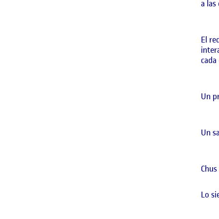
a las
El re
inter
cada 
Un p
Un sa
Chus
Lo si