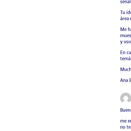
señal
Tu id
área 
Me ha
muest
y uso
En cu
temát
Mucho
Ana B
Buena
me en
no te