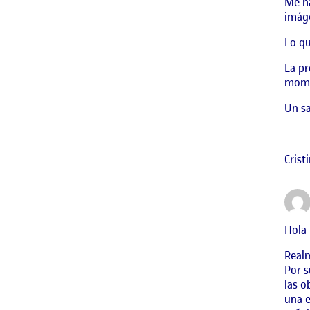
Me ha
imág
Lo qu
La pr
mome
Un s
Crist
Hola 
Realm
Por s
las o
una e