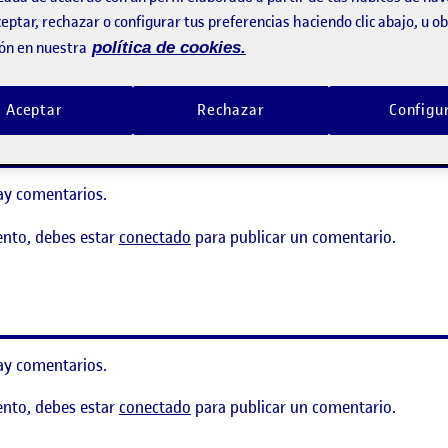
eptar, rechazar o configurar tus preferencias haciendo clic abajo, u 
ay comentarios.
ón en nuestra
política de cookies.
ento, debes estar
conectado
para publicar un comentario.
 Storm King Art Center
Aceptar
Rechazar
Configu
ay comentarios.
ento, debes estar
conectado
para publicar un comentario.
Museo Geominero de Madrid
ay comentarios.
ento, debes estar
conectado
para publicar un comentario.
: Storm King Art Center