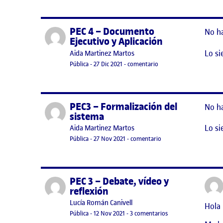
PEC 4 – Documento
Publicado por
No h
Ejecutivo y Aplicación
Lo si
Publicado por
Aida Martinez Martos
Visibilidad:
Fecha de publicación
en PEC 4 – Documento Ej
Pública
-
27 Dic 2021
-
comentario
PEC3 – Formalización del
Publicado por
No h
sistema
Lo si
Publicado por
Aida Martinez Martos
Visibilidad:
Fecha de publicación
en PEC3 – Formalizació
Pública
-
27 Nov 2021
-
comentario
PEC 3 – Debate, vídeo y
Publicado por
reflexión
Publicado por
Lucía Román Canivell
Hola 
Visibilidad:
Fecha de publicación
12 noviembre, 2021 11:11 pm
en PEC 3 – Debate, ví
Pública
-
12 Nov 2021
-
3 comentarios