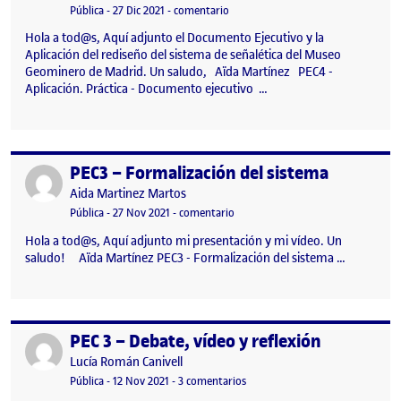
Visibilidad:
Fecha de publicación
en PEC 4 – Documento Ejecutivo y A
Pública
-
27 Dic 2021
-
comentario
Hola a tod@s, Aquí adjunto el Documento Ejecutivo y la
Aplicación del rediseño del sistema de señalética del Museo
Geominero de Madrid. Un saludo, Aïda Martínez PEC4 -
Aplicación. Práctica - Documento ejecutivo …
PEC3 – Formalización del sistema
Publicado por
Publicado por
Aida Martinez Martos
Visibilidad:
Fecha de publicación
en PEC3 – Formalización del siste
Pública
-
27 Nov 2021
-
comentario
Hola a tod@s, Aquí adjunto mi presentación y mi vídeo. Un
saludo! Aïda Martínez PEC3 - Formalización del sistema …
PEC 3 – Debate, vídeo y reflexión
Publicado por
Publicado por
Lucía Román Canivell
Visibilidad:
Fecha de publicación
12 noviembre, 2021 11:11 pm
en PEC 3 – Debate, vídeo y refle
Pública
-
12 Nov 2021
-
3 comentarios