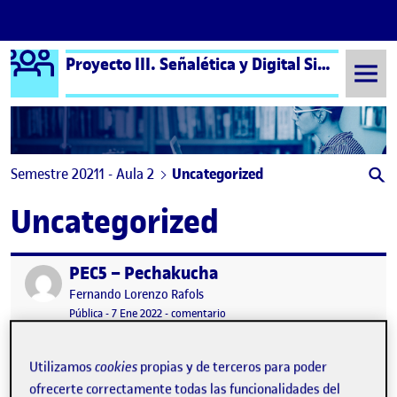
Logo Ágora
Proyecto III. Señalética y Digital Signage aula 2
Saltar al contenido
Semestre 20211 - Aula 2
Uncategorized
Uncategorized
PEC5 – Pechakucha
Publicado por
Publicado por
Fernando Lorenzo Rafols
Visibilidad:
Fecha de publicación
13 enero, 2022 9:05 am
en PEC5 – Pechakucha
Pública
-
7 Ene 2022
-
comentario
Hola a todos, Os comparto mi trabajo en formato Pechakucha.
Saludos! PEC5 - Pechakucha …
Utilizamos
cookies
propias y de terceros para poder
ofrecerte correctamente todas las funcionalidades del