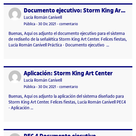
Documento ejecutivo: Storm King Art Center
Publicado por
Publicado por
Lucía Román Canivell
Visibilidad:
Fecha de publicación
en Documento ejecutivo: Storm Kin
Pública
-
30 Dic 2021
-
comentario
Buenas, Aquí os adjunto el documento ejecutivo para el sistema
de rediseño de la señalética Storm King Art Center. Felices fiestas,
Lucía Román Canivell Práctica - Documento ejecutivo …
Aplicación: Storm King Art Center
Publicado por
Publicado por
Lucía Román Canivell
Visibilidad:
Fecha de publicación
30 diciembre, 2021 2:22 pm
en Aplicación: Storm King Art Cente
Pública
-
30 Dic 2021
-
comentario
Buenas, Aquí os adjunto la aplicación del sistema diseñado para
Storm King Art Center. Felices fiestas, Lucía Román Canivell PEC4
- Aplicación …
Publicado por