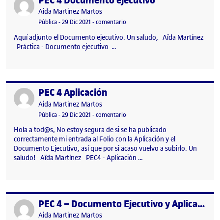
PEC 4 Documento ejecutivo
Publicado por
Aida Martinez Martos
Visibilidad:
Fecha de publicación
en PEC 4 Documento ejecutivo
Pública
-
29 Dic 2021
-
comentario
Aquí adjunto el Documento ejecutivo. Un saludo, Aïda Martínez
Práctica - Documento ejecutivo …
PEC 4 Aplicación
Publicado por
Publicado por
Aida Martinez Martos
Visibilidad:
Fecha de publicación
29 diciembre, 2021 4:27 pm
en PEC 4 Aplicación
Pública
-
29 Dic 2021
-
comentario
Hola a tod@s, No estoy segura de si se ha publicado
correctamente mi entrada al Folio con la Aplicación y el
Documento Ejecutivo, así que por si acaso vuelvo a subirlo. Un
saludo! Aïda Martínez PEC4 - Aplicación …
PEC 4 – Documento Ejecutivo y Aplicación
Publicado por
Publicado por
Aida Martinez Martos